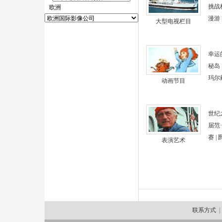
挑战
欧洲
漫游 | 
大型电视栏目
幸运
秘岛
玛尔戴斯
动画节目
世纪
届范
赛 |
表演艺术
联系方式