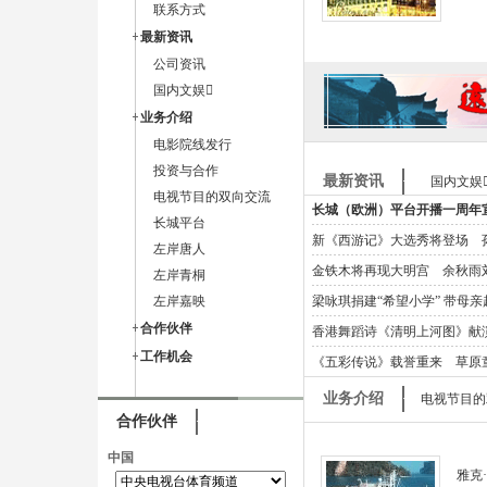
联系方式
最新资讯
公司资讯
国内文娱
业务介绍
电影院线发行
投资与合作
最新资讯
国内文娱
电视节目的双向交流
长城（欧洲）平台开播一周年
长城平台
新《西游记》大选秀将登场 孙
左岸唐人
金铁木将再现大明宫 余秋雨
左岸青桐
左岸嘉映
梁咏琪捐建“希望小学” 带母
合作伙伴
香港舞蹈诗《清明上河图》献
工作机会
《五彩传说》载誉重来 草原
业务介绍
电视节目的
合作伙伴
中国
雅克